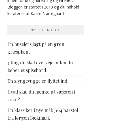
inden for boligindretning og interiør.
Bloggen er startet i 2013 og alt indhold
kurateres af Kaare Nørregaard.
NYESTE INDLÆG
En husejers jagt på en grøn
græsplæne
3 ting du skal overveje inden du
køber et spisebord
En slyngevugge er flyttet ind
Hvad skal du hænge på væggen i
2020?
En klassiker i nye mål: J164 barstol
fra Jørgen Bækmark