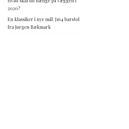
Hvad skal du hænge på væggen i
2020?
En klassiker i nye mål: J164 barstol
fra Jørgen Bækmark