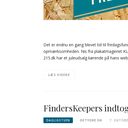
Det er endnu en gang blevet tid til fredagsfu
opmærksomheden. Nis fra plakatmageriet KLA
215.dk har et juleudsalg kørende på hans webs
LÆS VIDERE
FindersKeepers indto
DETYDRE.DK
7. OKTOBE
DAGLIGSTUEN