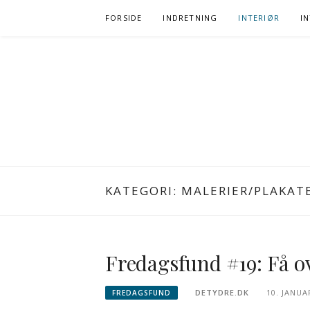
Spring
FORSIDE
INDRETNING
INTERIØR
I
til
indhold
KATEGORI:
MALERIER/PLAKAT
Fredagsfund #19: Få ov
DETYDRE.DK
10. JANUA
FREDAGSFUND