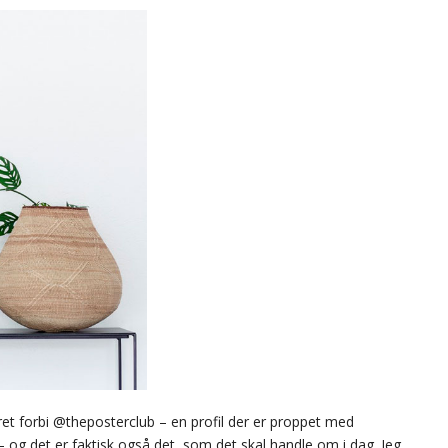
et forbi @theposterclub – en profil der er proppet med
 og det er faktisk også det, som det skal handle om i dag. Jeg