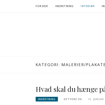
Spring
FORSIDE
INDRETNING
INTERIØR
I
til
indhold
KATEGORI:
MALERIER/PLAKAT
Hvad skal du hænge på
DETYDRE.DK
16. JANUAR
INDRETNING