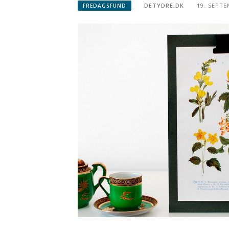
DETYDRE.DK
19. SEPTE
FREDAGSFUND