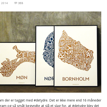
 2014
355
gram der er tagget med #detydre. Det er ikke mere end 16 måneder
gram og så småt begyndte at slå et slag for, at #detydre blev det