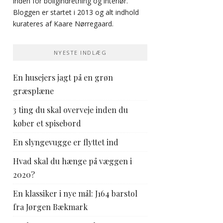
inden for boligindretning og interiør.
Bloggen er startet i 2013 og alt indhold
kurateres af Kaare Nørregaard.
NYESTE INDLÆG
En husejers jagt på en grøn
græsplæne
3 ting du skal overveje inden du
køber et spisebord
En slyngevugge er flyttet ind
Hvad skal du hænge på væggen i
2020?
En klassiker i nye mål: J164 barstol
fra Jørgen Bækmark