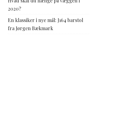
Hvad skal du hænge på væggen i
2020?
En klassiker i nye mål: J164 barstol
fra Jørgen Bækmark