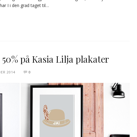
ar I i den grad taget til…
50% på Kasia Lilja plakater
BER 2014
0