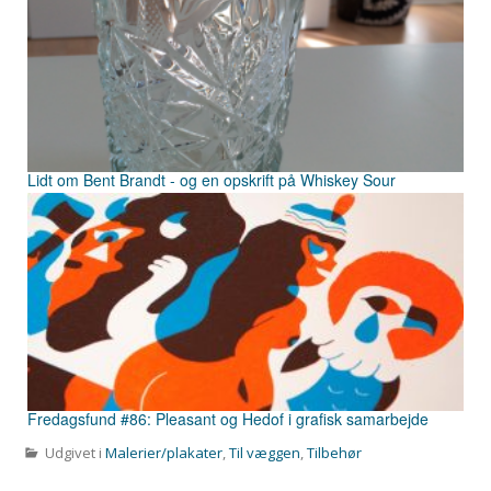
Lidt om Bent Brandt - og en opskrift på Whiskey Sour
Fredagsfund #86: Pleasant og Hedof i grafisk samarbejde
Udgivet i
Malerier/plakater
,
Til væggen
,
Tilbehør