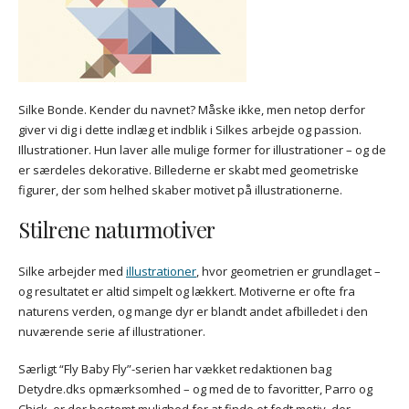
Silke Bonde. Kender du navnet? Måske ikke, men netop derfor
giver vi dig i dette indlæg et indblik i Silkes arbejde og passion.
Illustrationer. Hun laver alle mulige former for illustrationer – og de
er særdeles dekorative. Billederne er skabt med geometriske
figurer, der som helhed skaber motivet på illustrationerne.
Stilrene naturmotiver
Silke arbejder med
illustrationer
, hvor geometrien er grundlaget –
og resultatet er altid simpelt og lækkert. Motiverne er ofte fra
naturens verden, og mange dyr er blandt andet afbilledet i den
nuværende serie af illustrationer.
Særligt “Fly Baby Fly”-serien har vækket redaktionen bag
Detydre.dks opmærksomhed – og med de to favoritter, Parro og
Chick, er der bestemt mulighed for at finde et fedt motiv, der