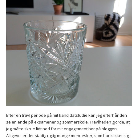
Efter en travl periode på mit kandidatstudie kan jeg efterhånden
se en ende på eksamener og sommerskole. Travlheden gjorde, at
jeg måtte skrue lidt ned for mit engagement her på bloggen.
Alligevel er der stadig rigtig mange mennesker, som har klikket sig