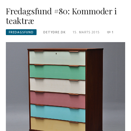
Fredagsfund #80: Kommoder i
teaktræ
FREDAGSFUND
DETYDRE.DK
15. MARTS 2015
1