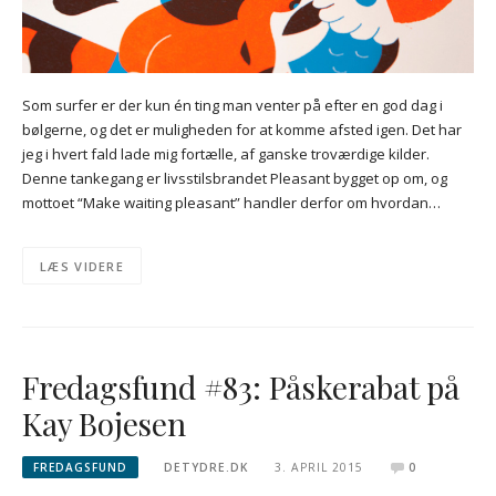
Som surfer er der kun én ting man venter på efter en god dag i
bølgerne, og det er muligheden for at komme afsted igen. Det har
jeg i hvert fald lade mig fortælle, af ganske troværdige kilder.
Denne tankegang er livsstilsbrandet Pleasant bygget op om, og
mottoet “Make waiting pleasant” handler derfor om hvordan…
LÆS VIDERE
Fredagsfund #83: Påskerabat på
Kay Bojesen
FREDAGSFUND
DETYDRE.DK
3. APRIL 2015
0