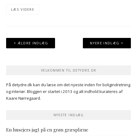
LÆS VIDERE
Navigation
ÆLDRE INDLÆG
NYERE INDLÆG
til
indlæg
VELKOMMEN TIL DETYDRE.DK
På detydre.dk kan du læse om det nyeste inden for boligindretning
og interiør. Bloggen er startet i 2013 og alt indhold kurateres af
Kaare Nørregaard.
NYESTE INDLÆG
En husejers jagt på en grøn græsplæne