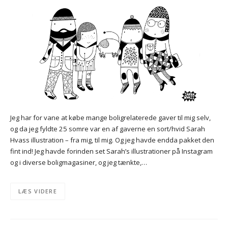
Jeg har for vane at købe mange boligrelaterede gaver til mig selv,
og da jeg fyldte 25 somre var en af gaverne en sort/hvid Sarah
Hvass illustration – fra mig, til mig. Og jeg havde endda pakket den
fint ind! Jeg havde forinden set Sarah’s illustrationer på Instagram
og i diverse boligmagasiner, og jeg tænkte,…
LÆS VIDERE