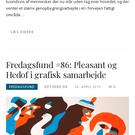
tusindsvis af mennesker der nu står uden tag over hovedet, og der
venter et større genopbygningsarbejde i et i forvejen fattigt
område….
LÆS VIDERE
Fredagsfund #86: Pleasant og
Hedof i grafisk samarbejde
FREDAGSFUND
DETYDRE.DK
26. APRIL 2015
0