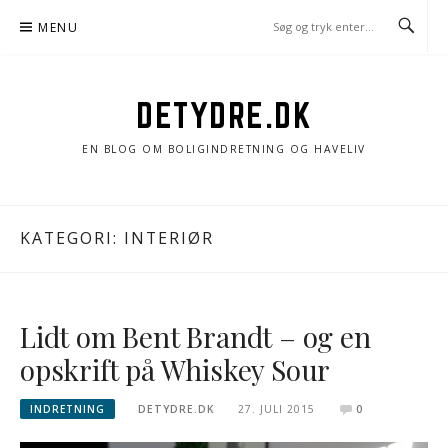
Spring
MENU
til
indhold
DETYDRE.DK
EN BLOG OM BOLIGINDRETNING OG HAVELIV
KATEGORI:
INTERIØR
Lidt om Bent Brandt – og en
opskrift på Whiskey Sour
INDRETNING
DETYDRE.DK
27. JULI 2015
0