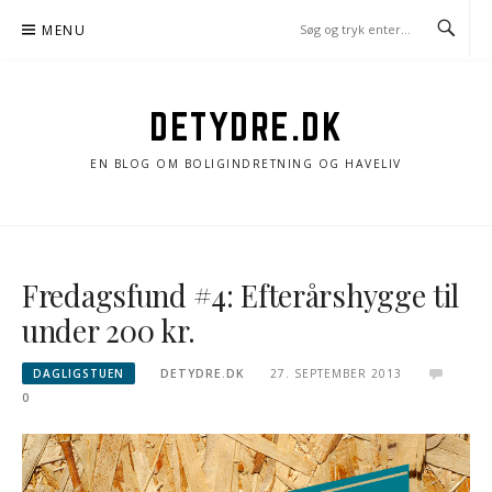
Spring
MENU
til
indhold
DETYDRE.DK
EN BLOG OM BOLIGINDRETNING OG HAVELIV
Fredagsfund #4: Efterårshygge til
under 200 kr.
DAGLIGSTUEN
DETYDRE.DK
27. SEPTEMBER 2013
0