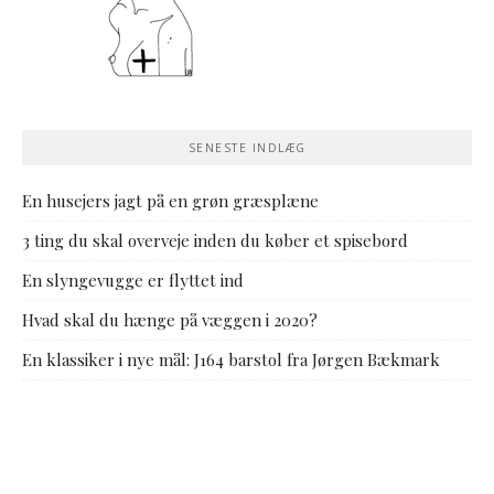
SENESTE INDLÆG
En husejers jagt på en grøn græsplæne
3 ting du skal overveje inden du køber et spisebord
En slyngevugge er flyttet ind
Hvad skal du hænge på væggen i 2020?
En klassiker i nye mål: J164 barstol fra Jørgen Bækmark