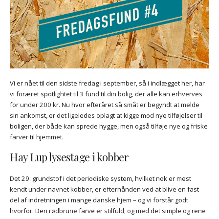
Vi er nået til den sidste fredag i september, så i indlægget her, har
vi foræret spotlightet til 3 fund til din bolig, der alle kan erhverves
for under 200 kr. Nu hvor efteråret så småt er begyndt at melde
sin ankomst, er det ligeledes oplagt at kigge mod nye tilføjelser til
boligen, der både kan sprede hygge, men også tilføje nye og friske
farver til hjemmet.
Hay Lup lysestage i kobber
Det 29. grundstof i det periodiske system, hvilket nok er mest
kendt under navnet kobber, er efterhånden ved at blive en fast
del af indretningen i mange danske hjem – og vi forstår godt
hvorfor. Den rødbrune farve er stilfuld, og med det simple og rene