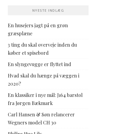
NYESTE INDLÆG
En husejers jagt på en grøn
græsplæne
3 ting du skal overveje inden du
køber et spisebord
En slyngevugge er flyttet ind
Hvad skal du hænge på væggen i
2020?
En klassiker i nye mål: J164 barstol
fra Jørgen Bækmark
Carl Hansen & Søn relancerer
Wegners model CH 30
Philips Hue Lily –