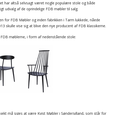
Det har altså selvsagt været nogle populære stole og både
igt udvalg af de oprindelige FDB møbler til salg.
sen for FDB Møbler og inden fabrikken i Tarm lukkede, nåede
2013 skulle vise sig at blive den nye producent af FDB klassikerne.
f FDB møblerne, i form af nedenstående stole:
jekt må siges at være Kvist Møbler i Sønderjylland, som står for