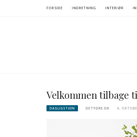
Spring
FORSIDE
INDRETNING
INTERIØR
I
til
indhold
Velkommen tilbage ti
DETYDRE.DK
6. OKTOBE
DAGLIGSTUEN