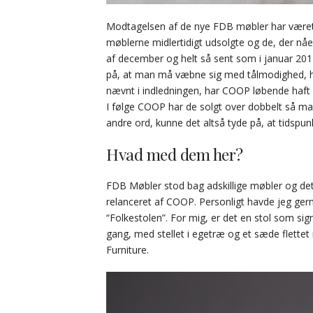
Modtagelsen af de nye FDB møbler har været o
møblerne midlertidigt udsolgte og de, der nåe
af december og helt så sent som i januar 2014
på, at man må væbne sig med tålmodighed, hv
nævnt i indledningen, har COOP løbende haft 
I følge COOP har de solgt over dobbelt så 
andre ord, kunne det altså tyde på, at tidspun
Hvad med dem her?
FDB Møbler stod bag adskillige møbler og det 
relanceret af COOP. Personligt havde jeg g
“Folkestolen”. For mig, er det en stol som s
gang, med stellet i egetræ og et sæde flettet i
Furniture.