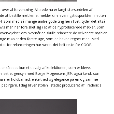
ver al forventning. Allerede nu er langt størstedelen af
de at bestille møblerne, melder om leveringstidspunkter i midten
. Som med så mange andre gode ting her i livet, tyder det altså
is man har forelsket sig i et af de nyproducerede møbler. Som
overvejelser om hvornår de skulle relancere de velkendte møbler.
mange møbler den første uge, som de havde regnet med. Med
ktet for relanceringen har været det helt rette for COOP.
er således kun et udvalg af kollektionen, som er blevet
erne set et gensyn med Børge Mogensens J39, også kendt som
ignalerer holdbarhed, enkelthed og elegance på én og samme
 papirgarn. I dag bliver stolen i stedet produceret af Fredericia