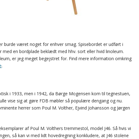
der burde været noget for enhver smag. Spisebordet er udført i
r med en bordplade beklædt med hhv. sort eller hvid linoleum.
leum, er jeg meget begejstret for. Find mere information omkring
e
.
ktisk i 1933, men i 1942, da Børge Mogensen kom til tegnestuen,
skulle vise sig at gøre FDB møbler så populære dengang og nu.
rominente herrer som Poul M. Volther, Ejvind Johansson og Jørgen
 eksemplarer af Poul M. Volthers tremmestol, model J46. Så hvis vi
angen, så kan vi med lidt hovedregning konkludere, at J46 stolene