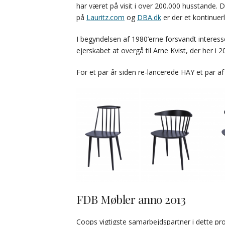
har været på visit i over 200.000 husstande. 
på
Lauritz.com
og
DBA.dk
er der et kontinuerl
I begyndelsen af 1980’erne forsvandt interes
ejerskabet at overgå til Arne Kvist, der her i 
For et par år siden re-lancerede HAY et par a
FDB Møbler anno 2013
Coops vigtigste samarbejdspartner i dette pro