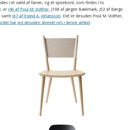
ndes i et væld af farver, og et spisebord, som findes i to
e, er
J46 af Poul M. Volther
, J108 af Jørgen Bækmark, J52 af Børge
, samt
J67 af Ejvind A. Johansson
. Det er desuden Poul M. Volther,
rdet har jeg desuden skrevet om i denne artikel
.