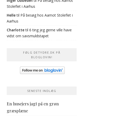
Inger Ubbesen
til
På besøg hos Aamot
Stoleflet i Aarhus
Helle
til
På besøg hos Aamot Stoleflet i
Aarhus
Charlotte
til
6 ting jeg gerne ville have
vidst om savsmuldstapet
FØLG DETYDRE.DK PÅ
BLOGLOVIN!
SENESTE INDLÆG
En husejers jagt på en grøn
græsplæne