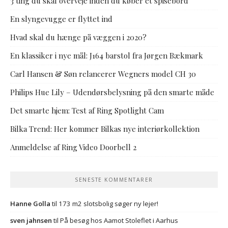
3 ting du skal overveje inden du køber et spisebord
En slyngevugge er flyttet ind
Hvad skal du hænge på væggen i 2020?
En klassiker i nye mål: J164 barstol fra Jørgen Bækmark
Carl Hansen & Søn relancerer Wegners model CH 30
Philips Hue Lily – Udendørsbelysning på den smarte måde
Det smarte hjem: Test af Ring Spotlight Cam
Bilka Trend: Her kommer Bilkas nye interiørkollektion
Anmeldelse af Ring Video Doorbell 2
SENESTE KOMMENTARER
Hanne Golla
til
173 m2 slotsbolig søger ny lejer!
sven jahnsen
til
På besøg hos Aamot Stoleflet i Aarhus