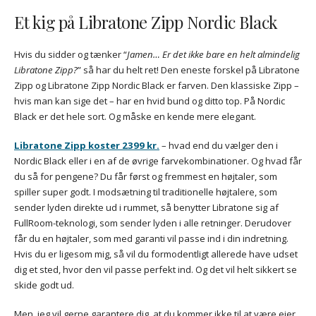
Et kig på Libratone Zipp Nordic Black
Hvis du sidder og tænker “
Jamen… Er det ikke bare en helt almindelig
Libratone Zipp?
” så har du helt ret! Den eneste forskel på Libratone
Zipp og Libratone Zipp Nordic Black er farven. Den klassiske Zipp –
hvis man kan sige det – har en hvid bund og ditto top. På Nordic
Black er det hele sort. Og måske en kende mere elegant.
Libratone Zipp koster 2399 kr.
– hvad end du vælger den i
Nordic Black eller i en af de øvrige farvekombinationer. Og hvad får
du så for pengene? Du får først og fremmest en højtaler, som
spiller super godt. I modsætning til traditionelle højtalere, som
sender lyden direkte ud i rummet, så benytter Libratone sig af
FullRoom-teknologi, som sender lyden i alle retninger. Derudover
får du en højtaler, som med garanti vil passe ind i din indretning.
Hvis du er ligesom mig, så vil du formodentligt allerede have udset
dig et sted, hvor den vil passe perfekt ind. Og det vil helt sikkert se
skide godt ud.
Men, jeg vil gerne garantere dig, at du kommer ikke til at være ejer