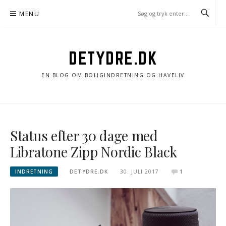
Spring
MENU
til
indhold
DETYDRE.DK
EN BLOG OM BOLIGINDRETNING OG HAVELIV
Status efter 30 dage med
Libratone Zipp Nordic Black
INDRETNING
DETYDRE.DK
30. JULI 2017
1