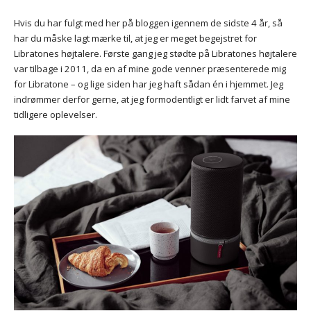
Hvis du har fulgt med her på bloggen igennem de sidste 4 år, så
har du måske lagt mærke til, at jeg er meget begejstret for
Libratones højtalere. Første gang jeg stødte på Libratones højtalere
var tilbage i 2011, da en af mine gode venner præsenterede mig
for Libratone – og lige siden har jeg haft sådan én i hjemmet. Jeg
indrømmer derfor gerne, at jeg formodentligt er lidt farvet af mine
tidligere oplevelser.