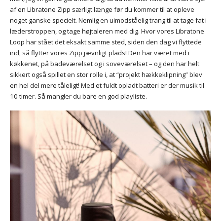
af en Libratone Zipp særligt længe før du kommer til at opleve
noget ganske specielt. Nemlig en uimodståelig trang til at tage fat i
læderstroppen, og tage højtaleren med dig. Hvor vores Libratone
Loop har stået det eksakt samme sted, siden den dag vi flyttede
ind, så flytter vores Zipp jævnligt plads! Den har været med i
køkkenet, på badeværelset og i soveværelset – og den har helt
sikkert også spillet en stor rolle i, at “projekt hækkeklipning” blev
en hel del mere tåleligt! Med et fuldt opladt batteri er der musik til
10 timer. Så mangler du bare en god playliste.