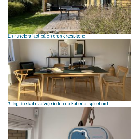
En husejers jagt på en grøn græsplæne
3 ting du skal overveje inden du køber et spisebord