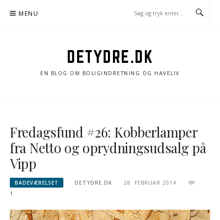
Spring
MENU
til
indhold
DETYDRE.DK
EN BLOG OM BOLIGINDRETNING OG HAVELIV
Fredagsfund #26: Kobberlamper
fra Netto og oprydningsudsalg på
Vipp
BADEVÆRELSET
DETYDRE.DK
28. FEBRUAR 2014
1