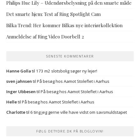
Philips Hue Lily – Udendørsbelysning på den smarte måde
Det smarte hjem: Test af Ring Spotlight Cam
Bilka Trend: Her kommer Bilkas nye interiørkollektion
Anmeldelse af Ring Video Doorbell 2
SENESTE KOMMENTARER
Hanne Golla
til
173 m2 slotsbolig søger ny lejer!
sven jahnsen
til
På besøg hos Aamot Stoleflet i Aarhus
Inger Ubbesen
til
På besøg hos Aamot Stoleflet i Aarhus
Helle
til
På besøg hos Aamot Stoleflet i Aarhus
Charlotte
til
6 ting jeg gerne ville have vidst om savsmuldstapet
FØLG DETYDRE.DK PÅ BLOGLOVIN!