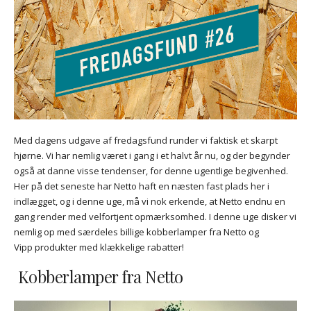
Med dagens udgave af fredagsfund runder vi faktisk et skarpt
hjørne. Vi har nemlig været i gang i et halvt år nu, og der begynder
også at danne visse tendenser, for denne ugentlige begivenhed.
Her på det seneste har Netto haft en næsten fast plads her i
indlægget, og i denne uge, må vi nok erkende, at Netto endnu en
gang render med velfortjent opmærksomhed. I denne uge disker vi
nemlig op med særdeles billige kobberlamper fra Netto og
Vipp produkter med klækkelige rabatter!
Kobberlamper fra Netto