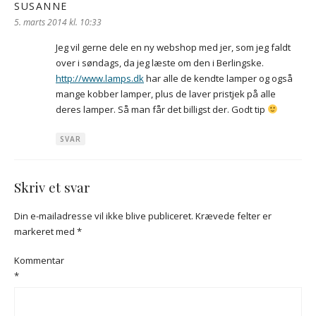
SUSANNE
siger:
5. marts 2014 kl. 10:33
Jeg vil gerne dele en ny webshop med jer, som jeg faldt
over i søndags, da jeg læste om den i Berlingske.
http://www.lamps.dk
har alle de kendte lamper og også
mange kobber lamper, plus de laver pristjek på alle
deres lamper. Så man får det billigst der. Godt tip
SVAR
Skriv et svar
Din e-mailadresse vil ikke blive publiceret.
Krævede felter er
markeret med
*
Kommentar
*