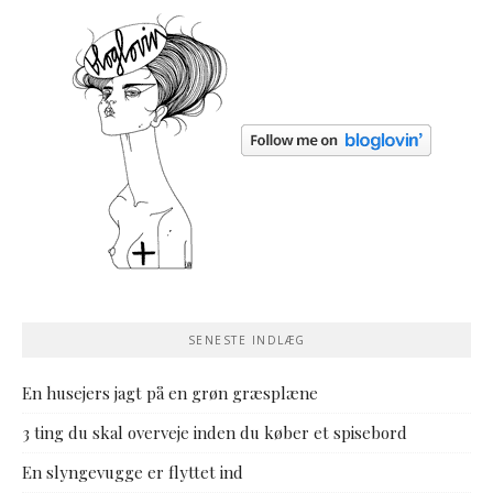
SENESTE INDLÆG
En husejers jagt på en grøn græsplæne
3 ting du skal overveje inden du køber et spisebord
En slyngevugge er flyttet ind