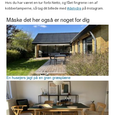
Hvis du har været en tur forbi Netto, og fået fingrene i en af
kobberlamperne, så tag dit billede med
#detydre
på Instagram.
Måske det her også er noget for dig
En husejers jagt på en grøn græsplæne