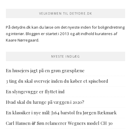
VELKOMMEN TIL DETYDRE.DK
På detydre.dk kan du læse om det nyeste inden for boligindretning
og interiør. Bloggen er startet i 2013 og alt indhold kurateres af
Kaare Nørregaard.
NYESTE INDLÆG
En husejers jagt på en grøn græsplæne
3 ting du skal overveje inden du køber et spisebord
En slyngevugge er flyttet ind
Hvad skal du hænge på væggen i 2020?
En klassiker i nye mål: J164 barstol fra Jørgen Bækmark
Carl Hansen & Søn relancerer Wegners model CH 30